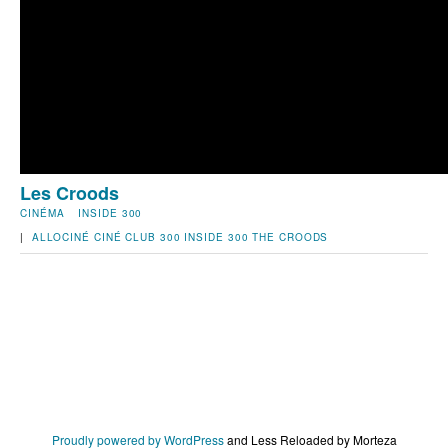
Les Croods
CINÉMA
INSIDE 300
|
ALLOCINÉ
CINÉ
CLUB 300
INSIDE 300
THE CROODS
Proudly powered by WordPress
and
Less Reloaded by Morteza